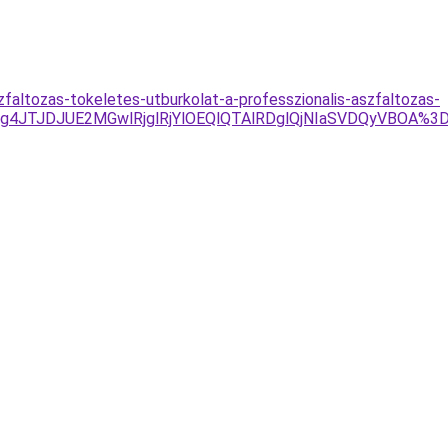
faltozas-tokeletes-utburkolat-a-professzionalis-aszfaltozas-
Tg4JTJDJUE2MGwlRjglRjYlOEQlQTAlRDglQjNIaSVDQyVBOA