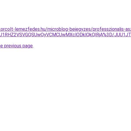
orcolt-lemezfedes.hu/microblog-bejegyzes/professzionalis-asz
VGQiU1RHZ2VSVGQSUwQyVCMCUwMXclODklQkQlRjA%3D/JUU1J
he previous page
.