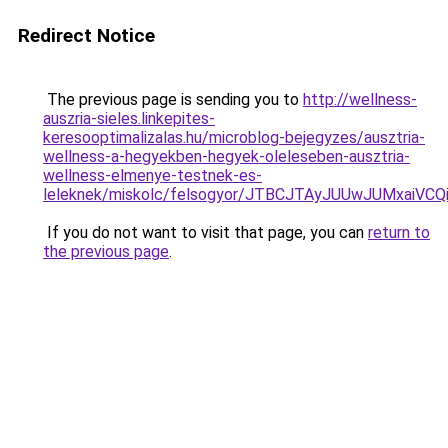
Redirect Notice
The previous page is sending you to
http://wellness-
auszria-sieles.linkepites-
keresooptimalizalas.hu/microblog-bejegyzes/ausztria-
wellness-a-hegyekben-hegyek-oleleseben-ausztria-
wellness-elmenye-testnek-es-
leleknek/miskolc/felsogyor/JTBCJTAyJUUwJUMxa
If you do not want to visit that page, you can
return to
the previous page
.