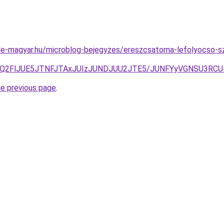
e-magyar.hu/microblog-bejegyzes/ereszcsatorna-lefolyocso-sz
NiUyQ2FlJUE5JTNFJTAxJUIzJUNDJUU2JTE5/JUNFYyVGNSU3
he previous page
.