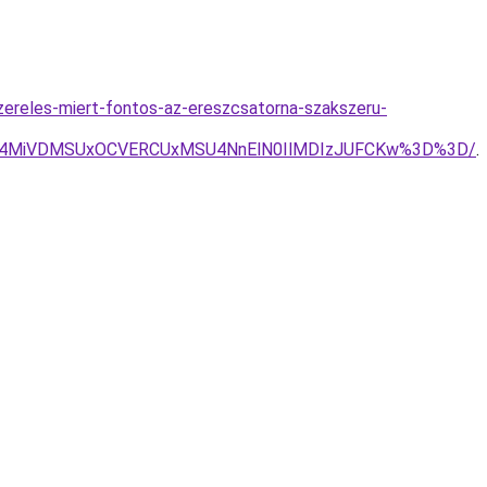
ereles-miert-fontos-az-ereszcsatorna-szakszeru-
RCU4MiVDMSUxOCVERCUxMSU4NnElN0IlMDIzJUFCKw%3D%3D/
.