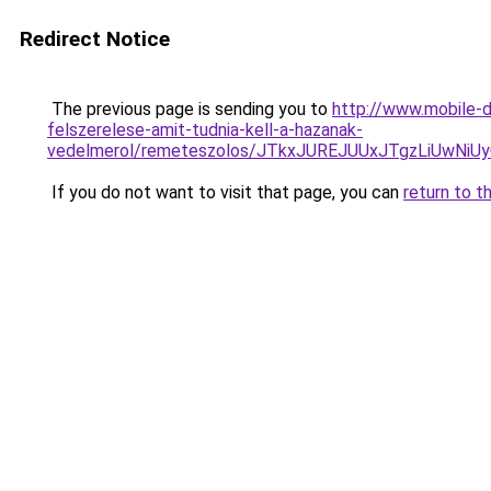
Redirect Notice
The previous page is sending you to
http://www.mobile-d
felszerelese-amit-tudnia-kell-a-hazanak-
vedelmerol/remeteszolos/JTkxJUREJUUxJTgzLiUw
If you do not want to visit that page, you can
return to t