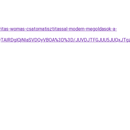
aritas-womas-csatornatisztitassal-modern-megoldasok-a-
EQlQTAlRDglQjNIaSVDQyVBOA%3D%3D/JUVDJTFGJUU5JUQxJ