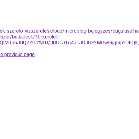
ek-szerelo-vizszereles.cloud/microblog-bejegyzes/dugulaselh
ndszer/budapest/10-kerulet-
QkQlMTJ6JUQ2ZGc%3D/JUU1JTg4JTJDJUE2MGwlRjglRjYlO
he previous page
.