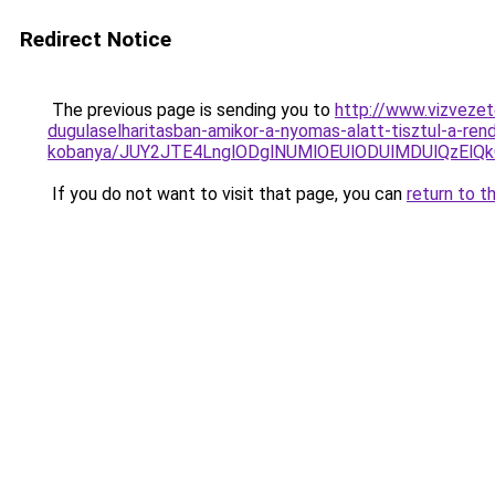
Redirect Notice
The previous page is sending you to
http://www.vizvezet
dugulaselharitasban-amikor-a-nyomas-alatt-tisztul-a-re
kobanya/JUY2JTE4LnglODglNUMlOEUlODUlMDUlQzEl
If you do not want to visit that page, you can
return to t