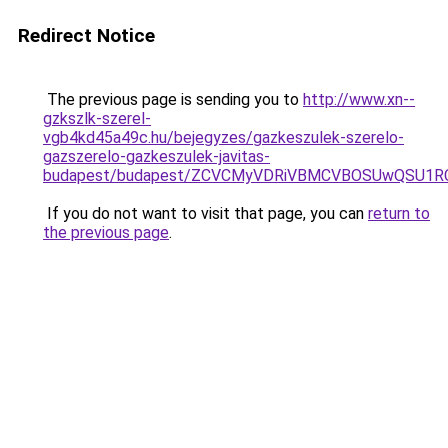
Redirect Notice
The previous page is sending you to
http://www.xn--
gzkszlk-szerel-
vgb4kd45a49c.hu/bejegyzes/gazkeszulek-szerelo-
gazszerelo-gazkeszulek-javitas-
budapest/budapest/ZCVCMyVDRiVBMCVBOSUwQSU1R
If you do not want to visit that page, you can
return to
the previous page
.