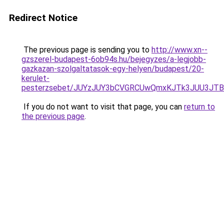
Redirect Notice
The previous page is sending you to
http://www.xn--
gzszerel-budapest-6ob94s.hu/bejegyzes/a-legjobb-
gazkazan-szolgaltatasok-egy-helyen/budapest/20-
kerulet-
pesterzsebet/JUYzJUY3bCVGRCUwQmxKJTk3JUU3J
If you do not want to visit that page, you can
return to
the previous page
.