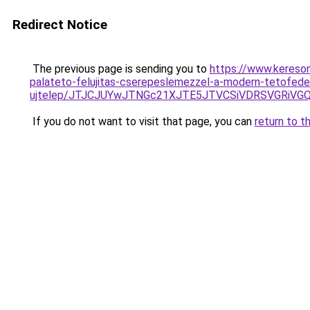
Redirect Notice
The previous page is sending you to
https://www.keresom
palateto-felujitas-cserepeslemezzel-a-modern-tetofe
ujtelep/JTJCJUYwJTNGc21XJTE5JTVCSiVDRSVGRiVGQ
If you do not want to visit that page, you can
return to t