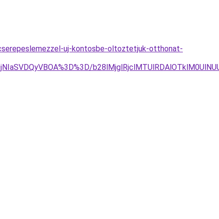
cserepeslemezzel-uj-kontosbe-oltoztetjuk-otthonat-
lQjNIaSVDQyVBOA%3D%3D/b28lMjglRjclMTUlRDAlOTklM0UlN