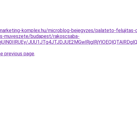
arketing-komplex.hu/microblog-bejegyzes/palateto-felujitas-
des-muveszete/budapest/rakoscsaba-
jUlN0IlRUEy/JUU1JTg4JTJDJUE2MGwlRjglRjYlOEQlQTAlRDg
he previous page
.